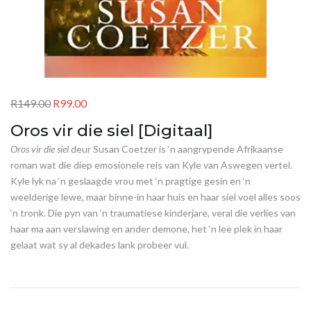
R
149.00
R
99.00
Oros vir die siel [Digitaal]
Oros vir die siel
deur Susan Coetzer is ‘n aangrypende Afrikaanse
roman wat die diep emosionele reis van Kyle van Aswegen vertel.
Kyle lyk na ‘n geslaagde vrou met ‘n pragtige gesin en ‘n
weelderige lewe, maar binne-in haar huis en haar siel voel alles soos
‘n tronk. Die pyn van ‘n traumatiese kinderjare, veral die verlies van
haar ma aan verslawing en ander demone, het ‘n leë plek in haar
gelaat wat sy al dekades lank probeer vul.