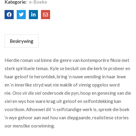
Kategorie:
e-Boeke
Beskrywing
Hierdie roman val binne die genre van kontemporêre fiksie met
sterk spirituele temas. Kyle se besluit om die kerk te probeer en
haar geloof te herontdek, bring ‘n nuwe wending in haar lewe
en ‘n innerlike stryd wat nie maklik of vinnig opgelos word
nie.
Oros vir die siel
ondersoek die pyn, hoop en genesing van die
siel en wys hoe ware krag uit geloof en selfontdekking kan
voortkom. Alhoewel dit ‘n selfstandige werk is, spreek die boek
‘n wye gehoor aan wat hou van diepgaande, realistiese stories
oor menslike oorwinning.