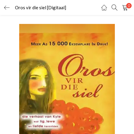
0
Oros vir die siel [Digitaal]
TEKEN IN
REGISTREER
Vul jou gebruikersnaam en wagwoord in om in te teken
Onthou my
Teken In
Wagwoord vergeet?